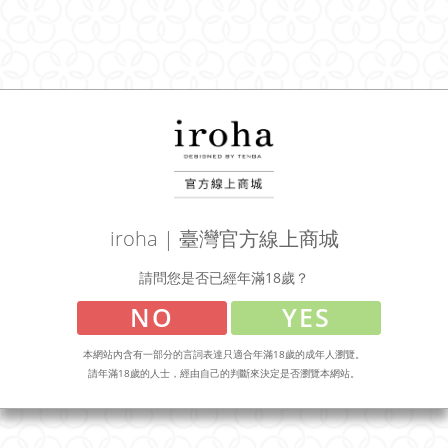
強版 珊瑚粉+SMOOTH GEL
強版 珊瑚粉 + MOIST GEL
滑潤凝露套裝
水潤凝露套組
NT$2,750
NT$2,750
iroha | 臺灣官方線上商城
請問您是否已經年滿18歲？
NO
YES
iroha paiRING+ 配悅環 加
iroha paiRING+ 配悅環 加
本網站內含有一部分的言詞表達只適合年滿18歲的成年人瀏覽。
強版 莓果紫
強版 珊瑚粉
請年滿18歲的人士，經由自己的判斷來決定是否瀏覽本網站。
NT$2,400
NT$2,400