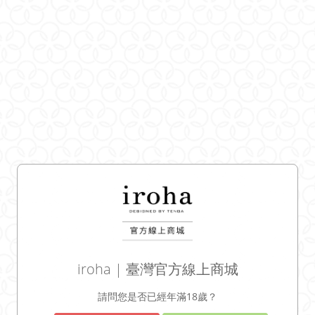
iroha | 臺灣官方線上商城
請問您是否已經年滿18歲？