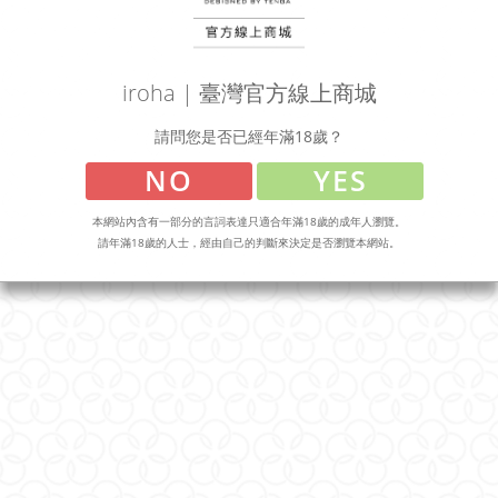
新手必看
iroha(日本站)
顧客服務
iroha | 臺灣官方線上商城
請問您是否已經年滿18歲？
日商典雅東京股份有限公司台灣分公司
統一編號：51155884
NO
YES
電話 : 02-2314-0721
台北市中山區建國北路三段94號6樓
本網站內含有一部分的言詞表達只適合年滿18歲的成年人瀏覽。
請年滿18歲的人士，經由自己的判斷來決定是否瀏覽本網站。
聯絡我們
訂單及商品諮詢
iroha_tw@iroha-tenga.com
時間 : 週一至週五 AM10:00~PM17:00
追蹤官方社群