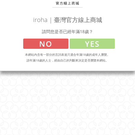
iroha | 臺灣官方線上商城
請問您是否已經年滿18歲？
NO
YES
iroha stick 秀姿態 [甜心粉&白]
NT$390
本網站內含有一部分的言詞表達只適合年滿18歲的成年人瀏覽。
請年滿18歲的人士，經由自己的判斷來決定是否瀏覽本網站。