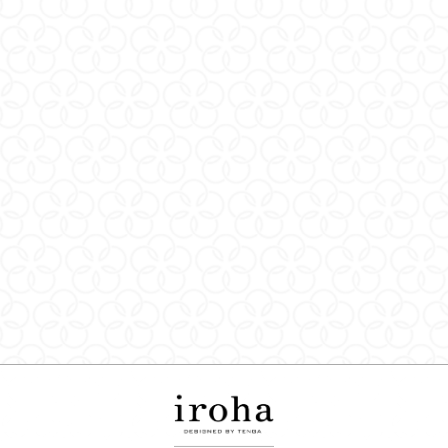
iroha temari 手鞠物語 [HANA/花語]
NT$1,890