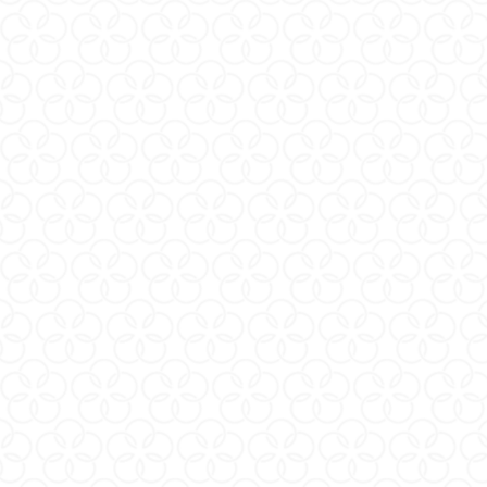
使用指南與常見問題
Self pleasure / 自我愉悅用具
IN
關於我們
退換貨政策
日商
條款與細則
常見問題
新手必看
台
iroha(日本站)